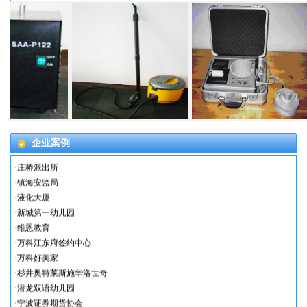
·
鄞州商会大厦
·
中铸信息科技有限公司
·
舟山幼儿园
·
杭州湾奥特莱斯
·
宁波菁华创梦空间
·
宁波双桥社区
·
江东实验幼儿园
·
三禾大厦办公室
·
检测治理项目范围广
企业案例
·
庄桥中心小学
·
庄桥派出所
·
镇海安监局
·
液化大厦
·
新城第一幼儿园
·
维恩教育
·
万科江东府签约中心
·
万科好美家
·
杉井奥特莱斯施华洛世奇
·
潜龙双语幼儿园
·
宁波证券期货协会