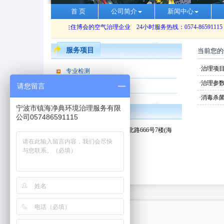
首 页
公司简介
新闻中心
服务项目
当前您的
·
治理项
专业检测
·
治理参
请您留言
专业治理
·
消毒杀
宁波市镇海净典环境治理服务有限
联系我们
公司057486591115
地址：宁波市镇海新城东邑北路666号7楼(海
创基地C区)
电话：
0574-86591115
手机：
13989381659
邮箱：Kingdio@kingdio.com