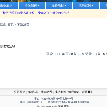
设备展示
环保知识
服务项目
成功案例
位置:
首页
> 专业治理
目
数
菌除四害治理
页次:
1
/
1
每页
20
条 共有记录[
3
]条
首
|
|
|
|
|
公司简介
资格认证
推荐产品
成功案例
给我留言
联系我们
地址：宁波市镇海新城东邑北路666号
电话：057486591115 版权所有(C)净典环境治理服务有限公司
网站管理
浙ICP备10041703号