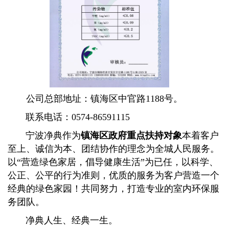
公司总部地址：镇海区中官路1188号。
联系电话：0574-86591115
宁波净典作为
镇海区政府重点扶持对象
本着客户
至上、诚信为本、团结协作的理念为全城人民服务。
以“营造绿色家居，倡导健康生活”为已任，以科学、
公正、公平的行为准则，优质的服务为客户营造一个
经典的绿色家园！共同努力，打造专业的室内环保服
务团队。
净典人生、经典一生。