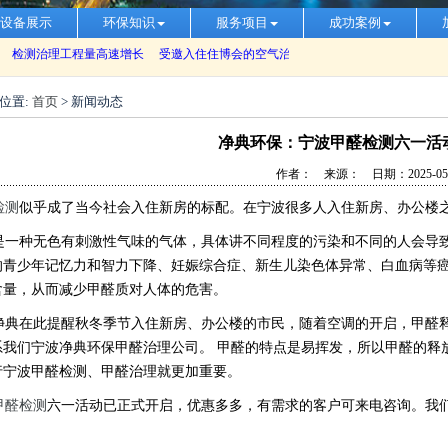
设备展示
环保知识
服务项目
成功案例
位置:
首页
> 新闻动态
净典环保：宁波甲醛检测六一活
作者： 来源： 日期：2025-05-
检测
似乎成了当今社会入住新房的标配。在宁波很多人入住新房、办公楼
一种无色有刺激性气味的气体，具体讲不同程度的污染和不同的人会导致
的青少年记忆力和智力下降、妊娠综合症、新生儿染色体异常、白血病等
含量，从而减少甲醛质对人体的危害。
典在此提醒秋冬季节入住新房、办公楼的市民，随着空调的开启，甲醛释
系我们宁波净典环保甲醛治理公司。
甲醛的特点是易挥发，所以甲醛的释
行宁波甲醛检测、甲醛治理就更加重要。
甲醛检测
六
一
活动已正式开启，优惠多多，有需求的客户可来电咨询。我