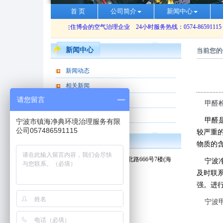
首 页
公司简介
新闻中心
新闻中心
当前您的
新闻动态
相关新闻
请您留言
视频新闻
甲醛
宣传栏
甲醛是
宁波市镇海净典环境治理服务有限
公司057486591115
较严重
联系我们
物质的
地址：宁波市镇海新城东邑北路666号7楼(海
宁波净
创基地C区)
及时联
电话：
0574-86591115
强。进
手机：
13989381659
宁波
邮箱：Kingdio@kingdio.com